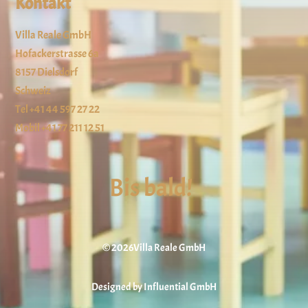
Kontakt
Villa Reale GmbH
Hofackerstrasse 6a
8157 Dielsdorf
Schweiz
Tel +41 44 597 27 22
Mobil +41 77 211 12 51
Bis bald!
© 2026Villa Reale GmbH
Designed by
Influential GmbH