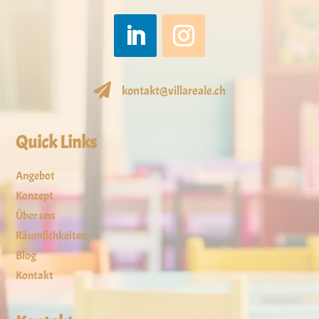

kontakt@villareale.ch
Quick Links
Angebot
Konzept
Über uns
Räumlichkeiten
Blog
Kontakt